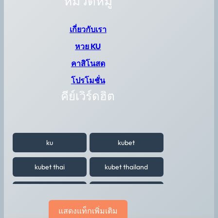
หมวดหมู่
เกี่ยวกับเรา
หวย KU
คาสิโนสด
โปรโมชั่น
คีย์เวิร์ดฮิต
ku
kubet
kubet thai
kubet thailand
kubet thailand ดี ไหม
kubet vip
แสดงแท็กเพิ่มเติม
ku หวย