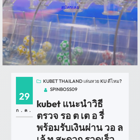
สมัครเลย
KUBET THAILAND เล่นหวย KU ดีไหม?
SPINBOSS09
29
kubet แนะนำวิธี
ก.ค.
ตรวจ รอ ต เต อ รี่
พร้อมรับเงินผ่าน วอ ล
เล้ ท สะดวก รวดเร็ว