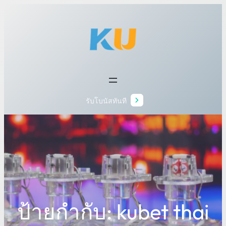
ข้าม
ไป
ยัง
เนื้อหา
รับโบนัสทันที
ป้ายกำกับ:
kubet thai