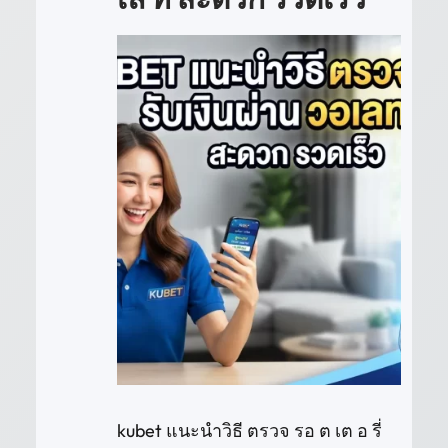
kubet แนะนำวิธี ตรวจ รอ ต เต อ รี่