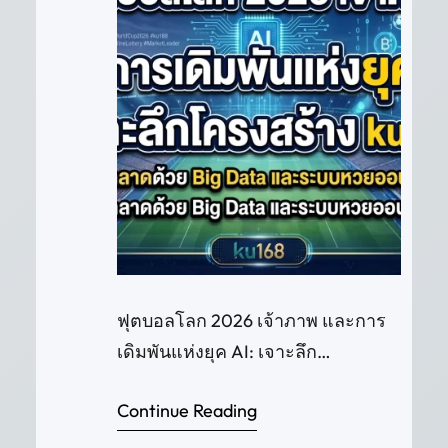
ฟุตบอลโลก 2026 เจ้าภาพ และการ
เดิมพันแห่งยุค AI: เจาะลึก…
Continue Reading