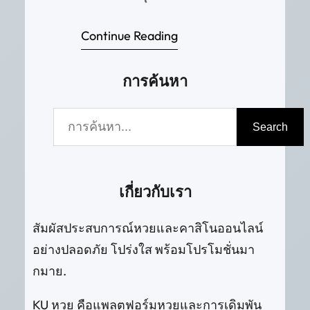
Continue Reading
การค้นหา
ค้
น
Search
ห
า
เกี่ยวกับเรา
สัมผัสประสบการณ์หวยและคาสิโนออนไลน์
อย่างปลอดภัย โปร่งใส พร้อมโปรโมชั่นมา
กมาย.
KU หวย คือแพลตฟอร์มหวยและการเดิมพัน