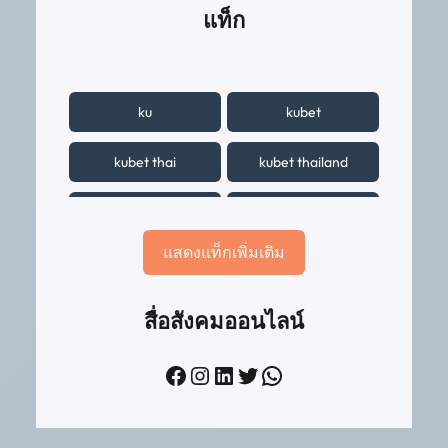
แท็ก
ku
kubet
kubet thai
kubet thailand
kubet thailand ดี ไหม
kubet vip
แสดงแท็กเพิ่มเติม
ku หวย
สื่อสังคมออนไลน์
Facebook
Instagram
LinkedIn
Twitter
WhatsApp