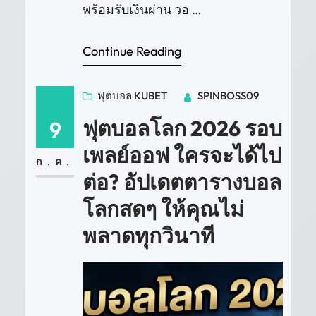
พร้อมรับเงินผ่าน วอ …
Continue Reading
ฟุตบอล KUBET
SPINBOSS09
ฟุตบอลโลก 2026 รอบ
9
เพลย์ออฟ ใครจะได้ไป
ก.ค.
ต่อ? อัปเดตตารางบอล
โลกสดๆ ให้คุณไม่
พลาดทุกวินาที