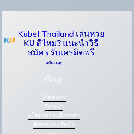
Kubet Thailand เล่นหวย
KU ดีไหม? แนะนำวิธี
สมัคร รับเครดิตฟรี
สมัครเลย
ข้อมูล
เกี่ยวกับเรา
ติดต่อเรา
นโยบายความเป็นส่วนตัว
ข้อตกลงและเงื่อนไข