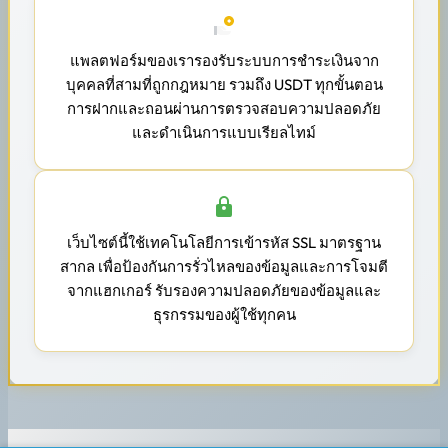
แพลตฟอร์มของเรารองรับระบบการชำระเงินจาก
บุคคลที่สามที่ถูกกฎหมาย รวมถึง USDT ทุกขั้นตอน
การฝากและถอนผ่านการตรวจสอบความปลอดภัย
และดำเนินการแบบเรียลไทม์
เว็บไซต์นี้ใช้เทคโนโลยีการเข้ารหัส SSL มาตรฐาน
สากล เพื่อป้องกันการรั่วไหลของข้อมูลและการโจมตี
จากแฮกเกอร์ รับรองความปลอดภัยของข้อมูลและ
ธุรกรรมของผู้ใช้ทุกคน