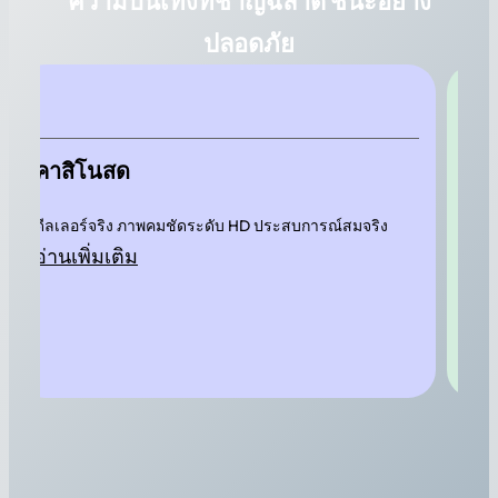
ความบันเทิงที่ชาญฉลาด ชนะอย่าง
ปลอดภัย
คาสิโนสด
โปร
ดีลเลอร์จริง ภาพคมชัดระดับ HD ประสบการณ์สมจริง
โบนั
อ่านเพิ่มเติม
อ่าน