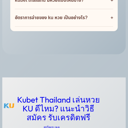
kubet thailand มีหวยแบบไหนบ้าง?
อัตราการจ่ายของ ku หวย เป็นอย่างไร?
Kubet Thailand เล่นหวย
KU ดีไหม? แนะนำวิธี
สมัคร รับเครดิตฟรี
สมัครเลย