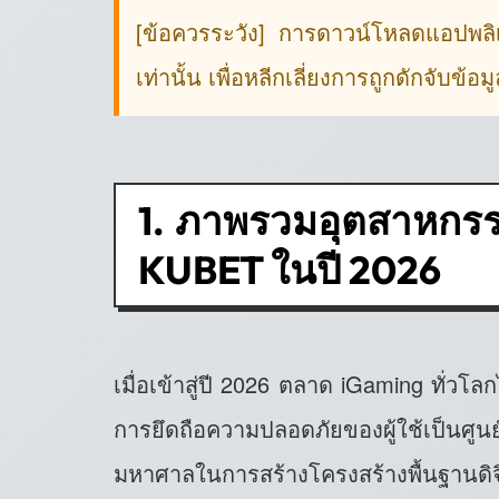
[ข้อควรระวัง] การดาวน์โหลดแอปพล
เท่านั้น เพื่อหลีกเลี่ยงการถูกดักจับข้อ
1. ภาพรวมอุตสาหกร
KUBET ในปี 2026
เมื่อเข้าสู่ปี 2026 ตลาด iGaming ทั่วโลก
การยึดถือความปลอดภัยของผู้ใช้เป็นศ
มหาศาลในการสร้างโครงสร้างพื้นฐานดิจิท