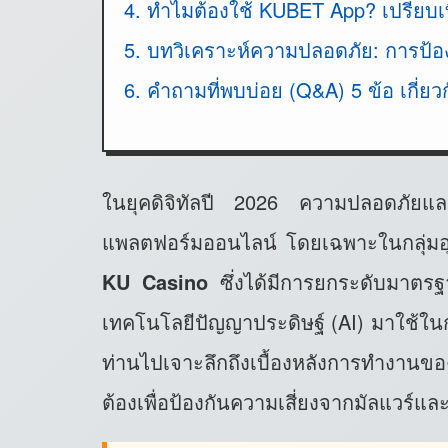
4. ทำไมต้องใช้ KUBET App? เปรียบเ
5. บทวิเคราะห์ความปลอดภัย: การป้
6. คำถามที่พบบ่อย (Q&A) 5 ข้อ เกี่
ในยุคดิจิทัลปี 2026 ความปลอดภัยและ
แพลตฟอร์มออนไลน์ โดยเฉพาะในกลุ่มอ
KU Casino
ซึ่งได้มีการยกระดับมาตร
เทคโนโลยีปัญญาประดิษฐ์ (AI) มาใช้ใน
ท่านไปเจาะลึกถึงเบื้องหลังการทำงานของ
ต้องเพื่อป้องกันความเสี่ยงจากมัลแวร์แ