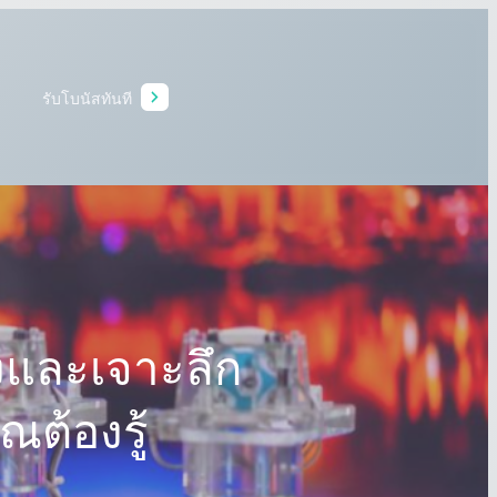
รับโบนัสทันที
้งและเจาะลึก
ณต้องรู้