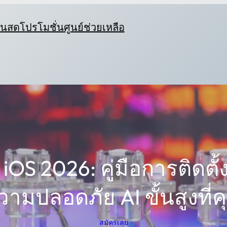
โนสด
โปรโมชั่น
ศูนย์ช่วยเหลือ
OS 2026: คู่มือการติดตั
มปลอดภัย AI ขั้นสูงที่คุ
สมัครเลย