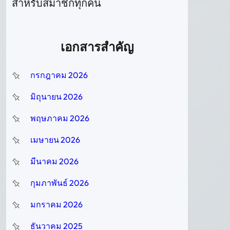
สำหรับสมาชิกทุกคน
เอกสารสำคัญ
กรกฎาคม 2026
มิถุนายน 2026
พฤษภาคม 2026
เมษายน 2026
มีนาคม 2026
กุมภาพันธ์ 2026
มกราคม 2026
ธันวาคม 2025