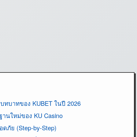
ะบทบาทของ KUBET ในปี 2026
รฐานใหม่ของ KU Casino
ลอดภัย (Step-by-Step)