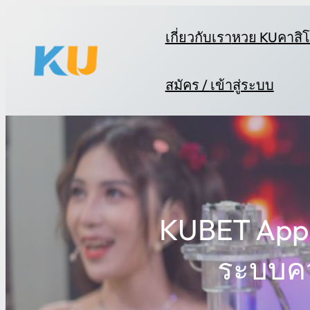
ข้าม
เกี่ยวกับเรา
หวย KU
คาสิ
ไป
ยัง
สมัคร / เข้าสู่ระบบ
เนื้อหา
KUBET App i
ระบบควา