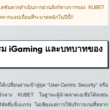
ิเคชันควรดำเนินการผ่านลิงก์ทางการของ KUBET
มูลจากแอปเถื่อนที่ระบาดหนักในปีนี้!!
รม iGaming และบทบาทของ
ได้เปลี่ยนผ่านเข้าสู่ยุค “User-Centric Security” หรือ
ูนย์กลาง KUBET ในฐานะผู้นำตลาดเอเชียได้ลงทุน
ัลที่แข็งแกร่ง ไม่เพียงแต่การให้บริการเกมที่หลาก