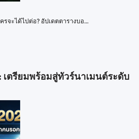
ใครจะได้ไปต่อ? อัปเดตตารางบอ…
เตรียมพร้อมสู่ทัวร์นาเมนต์ระดับ