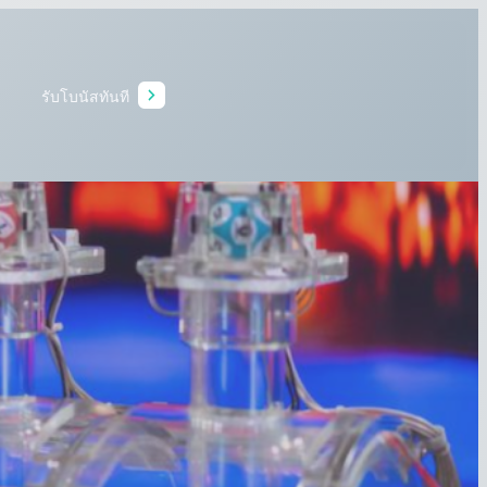
รับโบนัสทันที