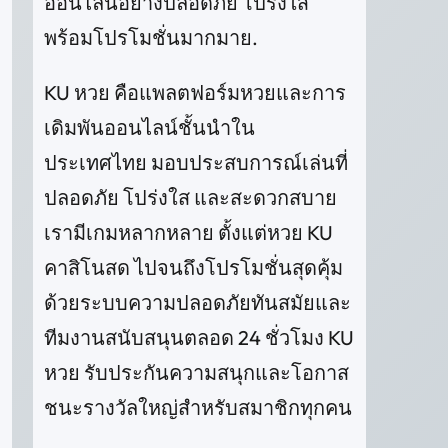
ออนไลน์อย่างปลอดภัย โปร่งใส
พร้อมโปรโมชั่นมากมาย.
KU หวย คือแพลตฟอร์มหวยและการ
เดิมพันออนไลน์ชั้นนำใน
ประเทศไทย มอบประสบการณ์เล่นที่
ปลอดภัย โปร่งใส และสะดวกสบาย
เรามีเกมหลากหลาย ตั้งแต่หวย KU
คาสิโนสด ไปจนถึงโปรโมชั่นสุดคุ้ม
ด้วยระบบความปลอดภัยทันสมัยและ
ทีมงานสนับสนุนตลอด 24 ชั่วโมง KU
หวย รับประกันความสนุกและโอกาส
ชนะรางวัลใหญ่สำหรับสมาชิกทุกคน