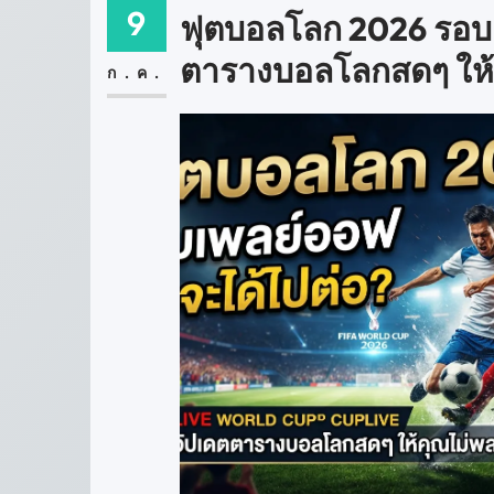
9
ฟุตบอลโลก 2026 รอบเ
ตารางบอลโลกสดๆ ให้ค
ก.ค.