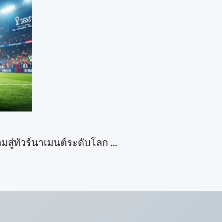
มสู่ทัวร์นาเมนต์ระดับโลก …