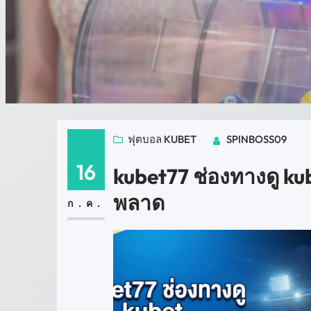
ฟุตบอล KUBET
SPINBOSS09
16
kubet77 ช่องทางดู kub
พลาด
ก.ค.