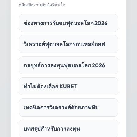
คลิกเพื่ออ่านหัวข้อที่สนใจ
ช่องทางการรับชมฟุตบอลโลก 2026
วิเคราะห์ฟุตบอลโลกรอบเพลย์ออฟ
กลยุทธ์การลงทุนฟุตบอลโลก 2026
ทำไมต้องเลือก KUBET
เทคนิคการวิเคราะห์ศักยภาพทีม
บทสรุปสำหรับการลงทุน