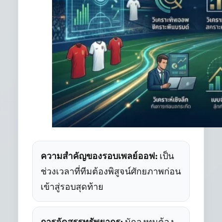
ความสำคัญของรอบเพลย์ออฟ:
เป็น
ช่วงเวลาที่ทีมต้องพิสูจน์ศักยภาพก่อน
เข้าสู่รอบสุดท้าย
การจัดสรรทรัพยากร:
นักลงทุนต้อง