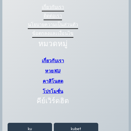
เกี่ยวกับเรา
ติดต่อเรา
นโยบายความเป็นส่วนตัว
ข้อตกลงและเงื่อนไข
หมวดหมู่
เกี่ยวกับเรา
หวย KU
คาสิโนสด
โปรโมชั่น
คีย์เวิร์ดฮิต
ku
kubet