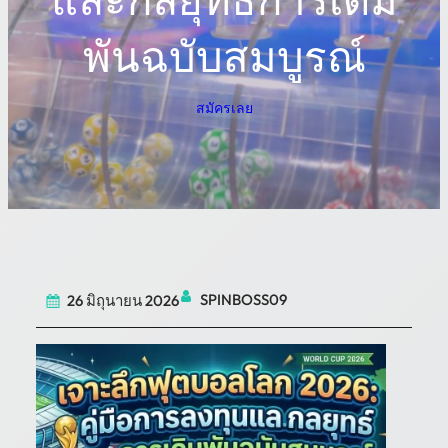
พันฉบับสมบูรณ์
สมัครเลย
SPINBOSS09
26 มิถุนายน 2026