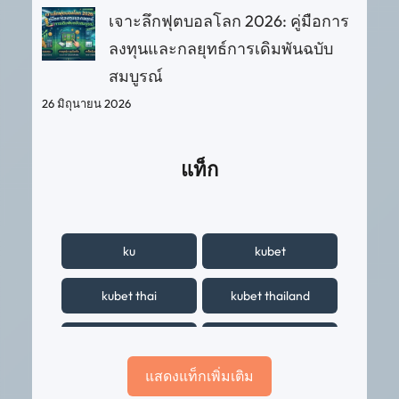
เจาะลึกฟุตบอลโลก 2026: คู่มือการ
ลงทุนและกลยุทธ์การเดิมพันฉบับ
สมบูรณ์
26 มิถุนายน 2026
แท็ก
ku
kubet
kubet thai
kubet thailand
kubet thailand ดี ไหม
kubet vip
แสดงแท็กเพิ่มเติม
ku หวย