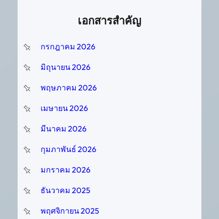
เอกสารสำคัญ
กรกฎาคม 2026
มิถุนายน 2026
พฤษภาคม 2026
เมษายน 2026
มีนาคม 2026
กุมภาพันธ์ 2026
มกราคม 2026
ธันวาคม 2025
พฤศจิกายน 2025