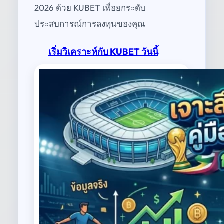
2026 ด้วย KUBET เพื่อยกระดับ
ประสบการณ์การลงทุนของคุณ
เริ่มวิเคราะห์กับ KUBET วันนี้