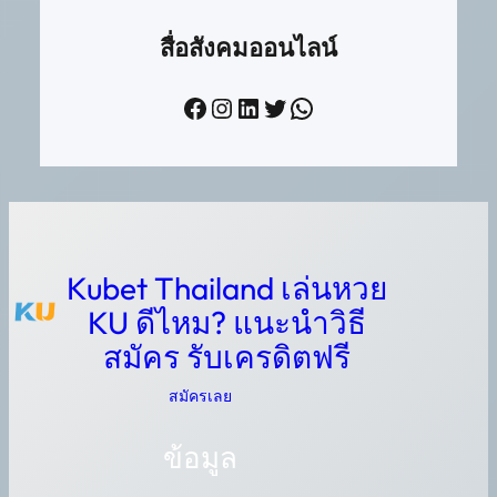
สื่อสังคมออนไลน์
Facebook
Instagram
LinkedIn
Twitter
WhatsApp
Kubet Thailand เล่นหวย
KU ดีไหม? แนะนำวิธี
สมัคร รับเครดิตฟรี
สมัครเลย
ข้อมูล