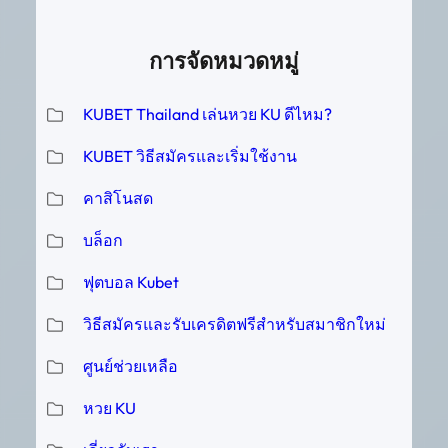
การจัดหมวดหมู่
KUBET Thailand เล่นหวย KU ดีไหม?
KUBET วิธีสมัครและเริ่มใช้งาน
คาสิโนสด
บล็อก
ฟุตบอล Kubet
วิธีสมัครและรับเครดิตฟรีสำหรับสมาชิกใหม่
ศูนย์ช่วยเหลือ
หวย KU