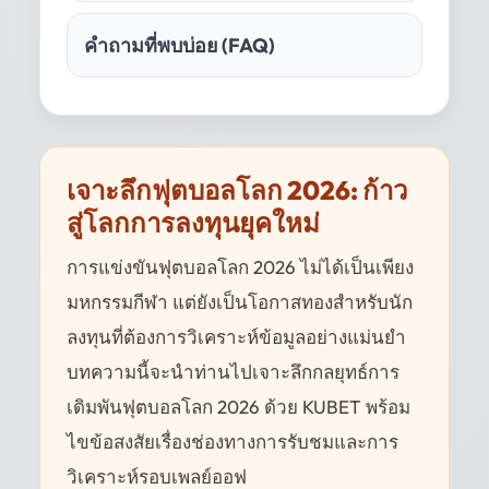
คำถามที่พบบ่อย (FAQ)
เจาะลึกฟุตบอลโลก 2026: ก้าว
สู่โลกการลงทุนยุคใหม่
การแข่งขันฟุตบอลโลก 2026 ไม่ได้เป็นเพียง
มหกรรมกีฬา แต่ยังเป็นโอกาสทองสำหรับนัก
ลงทุนที่ต้องการวิเคราะห์ข้อมูลอย่างแม่นยำ
บทความนี้จะนำท่านไปเจาะลึกกลยุทธ์การ
เดิมพันฟุตบอลโลก 2026 ด้วย KUBET พร้อม
ไขข้อสงสัยเรื่องช่องทางการรับชมและการ
วิเคราะห์รอบเพลย์ออฟ