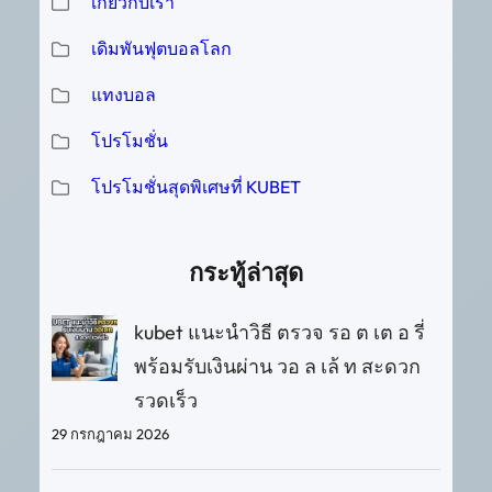
เกี่ยวกับเรา
เดิมพันฟุตบอลโลก
แทงบอล
โปรโมชั่น
โปรโมชั่นสุดพิเศษที่ KUBET
กระทู้ล่าสุด
kubet แนะนำวิธี ตรวจ รอ ต เต อ รี่
พร้อมรับเงินผ่าน วอ ล เล้ ท สะดวก
รวดเร็ว
29 กรกฎาคม 2026