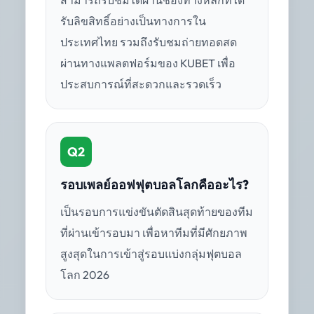
สามารถรับชมได้ผ่านช่องทางหลักที่ได้
รับลิขสิทธิ์อย่างเป็นทางการใน
ประเทศไทย รวมถึงรับชมถ่ายทอดสด
ผ่านทางแพลตฟอร์มของ KUBET เพื่อ
ประสบการณ์ที่สะดวกและรวดเร็ว
Q2
รอบเพลย์ออฟฟุตบอลโลกคืออะไร?
เป็นรอบการแข่งขันตัดสินสุดท้ายของทีม
ที่ผ่านเข้ารอบมา เพื่อหาทีมที่มีศักยภาพ
สูงสุดในการเข้าสู่รอบแบ่งกลุ่มฟุตบอล
โลก 2026