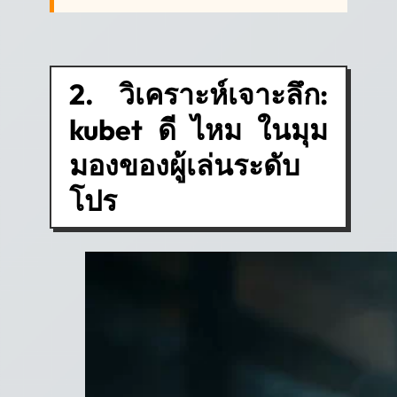
2. วิเคราะห์เจาะลึก:
kubet ดี ไหม ในมุม
มองของผู้เล่นระดับ
โปร