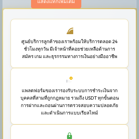
แสดงแท็กเพิ่มเติม
ku หวย
ศูนย์บริการลูกค้าของเราพร้อมให้บริการตลอด 24
ชั่วโมงทุกวัน มีเจ้าหน้าที่คอยช่วยเหลือด้านการ
สมัคร เกม และธุรกรรมทางการเงินอย่างมืออาชีพ
แพลตฟอร์มของเรารองรับระบบการชำระเงินจาก
บุคคลที่สามที่ถูกกฎหมาย รวมถึง USDT ทุกขั้นตอน
การฝากและถอนผ่านการตรวจสอบความปลอดภัย
และดำเนินการแบบเรียลไทม์