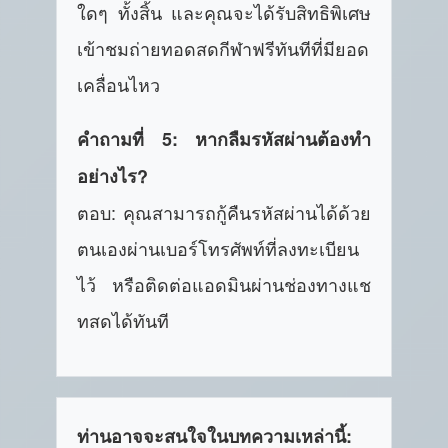
ใดๆ ทั้งสิ้น และคุณจะได้รับสิทธิพิเศษ
เข้าชมถ่ายทอดสดกีฬาฟรีทันทีที่มียอด
เคลื่อนไหว
คำถามที่ 5: หากลืมรหัสผ่านต้องทำ
อย่างไร?
ตอบ: คุณสามารถกู้คืนรหัสผ่านได้ด้วย
ตนเองผ่านเบอร์โทรศัพท์ที่ลงทะเบียน
ไว้ หรือติดต่อแอดมินผ่านช่องทางแช
ทสดได้ทันที
ท่านอาจจะสนใจในบทความเหล่านี้: