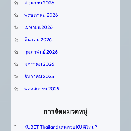
มิถุนายน 2026
พฤษภาคม 2026
เมษายน 2026
มีนาคม 2026
กุมภาพันธ์ 2026
มกราคม 2026
ธันวาคม 2025
พฤศจิกายน 2025
การจัดหมวดหมู่
KUBET Thailand เล่นหวย KU ดีไหม?