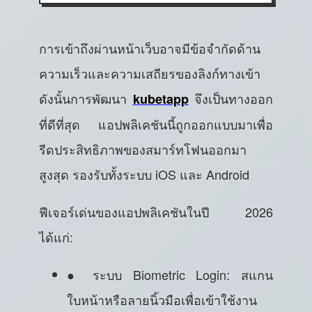
การเข้าถึงผ่านหน้าเว็บอาจมีข้อจำกัดด้าน
ความเร็วและความเสถียรของลิงก์ทางเข้า
ดังนั้นการพัฒนา
จึงเป็นทางออก
kubetapp
ที่ดีที่สุด แอปพลิเคชันนี้ถูกออกแบบมาเพื่อ
รีดประสิทธิภาพของสมาร์ทโฟนออกมา
สูงสุด รองรับทั้งระบบ iOS และ Android
ฟีเจอร์เด่นของแอปพลิเคชันในปี 2026
ได้แก่:
● ระบบ Biometric Login: สแกน
ใบหน้าหรือลายนิ้วมือเพื่อเข้าใช้งาน