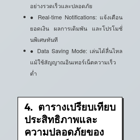
อย่างรวดเร็วและปลอดภัย
● Real-time Notifications: แจ้งเตือน
ยอดเงิน ผลการเดิมพัน และโปรโมชั่
นพิเศษทันที
● Data Saving Mode: เล่นได้ลื่นไหล
แม้ใช้สัญญาณอินเทอร์เน็ตความเร็ว
ต่ำ
4. ตารางเปรียบเทียบ
ประสิทธิภาพและ
ความปลอดภัยของ