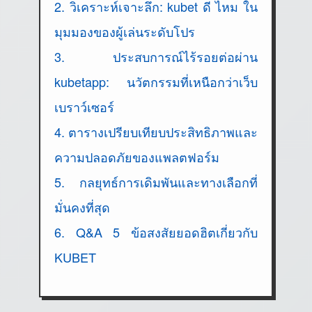
2. วิเคราะห์เจาะลึก: kubet ดี ไหม ใน
มุมมองของผู้เล่นระดับโปร
3. ประสบการณ์ไร้รอยต่อผ่าน
kubetapp: นวัตกรรมที่เหนือกว่าเว็บ
เบราว์เซอร์
4. ตารางเปรียบเทียบประสิทธิภาพและ
ความปลอดภัยของแพลตฟอร์ม
5. กลยุทธ์การเดิมพันและทางเลือกที่
มั่นคงที่สุด
6. Q&A 5 ข้อสงสัยยอดฮิตเกี่ยวกับ
KUBET