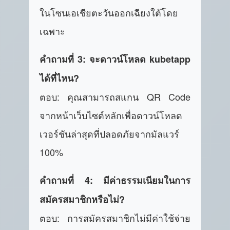
ในโซนเอเชียตะวันออกเฉียงใต้โดย
เฉพาะ
คำถามที่ 3: จะดาวน์โหลด kubetapp
ได้ที่ไหน?
ตอบ: คุณสามารถสแกน QR Code
จากหน้าเว็บไซต์หลักเพื่อดาวน์โหลด
เวอร์ชันล่าสุดที่ปลอดภัยจากมัลแวร์
100%
คำถามที่ 4: มีค่าธรรมเนียมในการ
สมัครสมาชิกหรือไม่?
ตอบ: การสมัครสมาชิกไม่มีค่าใช้จ่าย