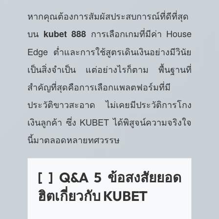
หากคุณต้องการสัมผัสประสบการณ์ที่ดีที่สุด
บน
การเลือกเกมที่มีค่า House
kubet 888
Edge ต่ำและการใช้สูตรเดินเงินอย่างมีวินัย
เป็นสิ่งจำเป็น แต่อย่างไรก็ตาม พื้นฐานที่
สำคัญที่สุดคือการเลือกแพลตฟอร์มที่มี
ประวัติขาวสะอาด ไม่เคยมีประวัติการโกง
เงินลูกค้า ซึ่ง KUBET ได้พิสูจน์ความจริงใจ
นี้มาตลอดหลายทศวรรษ
[ ] Q&A 5 ข้อสงสัยยอด
ฮิตเกี่ยวกับ KUBET