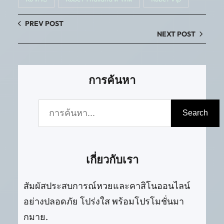
PREV POST
NEXT POST
การค้นหา
ค้
น
Search
ห
า
เกี่ยวกับเรา
สัมผัสประสบการณ์หวยและคาสิโนออนไลน์
อย่างปลอดภัย โปร่งใส พร้อมโปรโมชั่นมา
กมาย.